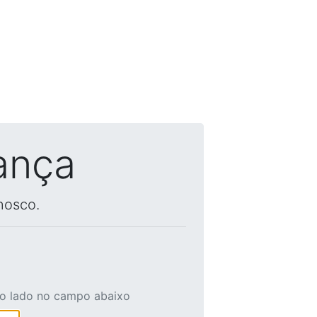
ança
nosco.
ao lado no campo abaixo