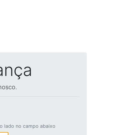
ança
nosco.
ao lado no campo abaixo